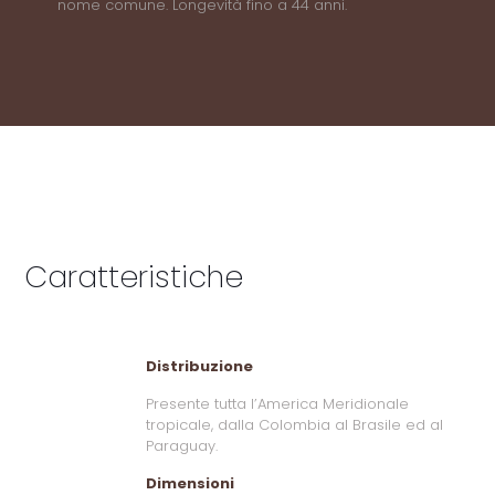
nome comune. Longevità fino a 44 anni.
Caratteristiche
Distribuzione
Presente tutta l’America Meridionale
tropicale, dalla Colombia al Brasile ed al
Paraguay.
Dimensioni