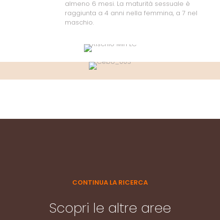
almeno 6 mesi. La maturità sessuale è
raggiunta a 4 anni nella femmina, a 7 nel
maschio.
CONTINUA LA RICERCA
Scopri le altre aree