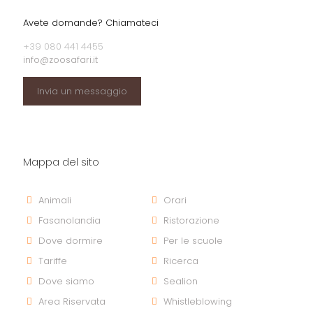
Avete domande? Chiamateci
+39 080 441 4455
info@zoosafari.it
Invia un messaggio
Mappa del sito
Animali
Orari
Fasanolandia
Ristorazione
Dove dormire
Per le scuole
Tariffe
Ricerca
Dove siamo
Sealion
Area Riservata
Whistleblowing