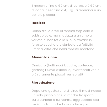
il maschio fino a 60 cm. di corpo, più 60 cm.
di coda; peso fino a 4,5 kg. La femmina è un
po’ più piccola.
Habitat
Colonizza le aree di foresta tropicale e
subtropicale, ma si adatta a un'ampia
varietà di habitat e lo si può trovare in
foreste secche e disturbate dall'attività
umana, oltre che nella foresta montana.
Alimentazione
Onnivoro (frutti, noci, bacche, cortecce,
germogli, uova d’uccello, invertebrati vari e
più raramente piccoli vertebrati).
Riproduzione
Dopo una gestazione di circa 5 mesi, nasce
un solo piccolo che la madre trasporta
sulla schiena o sul ventre, aggrappato alla
pelliccia. La madre lo accudisce per