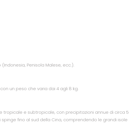
o (Indonesia, Penisola Malese, ecc.).
 con un peso che varia dai 4 agli 8 kg.
le tropicale e subtropicale, con precipitazioni annue di circ
d si spinge fino al sud della Cina, comprendendo le grandi isol