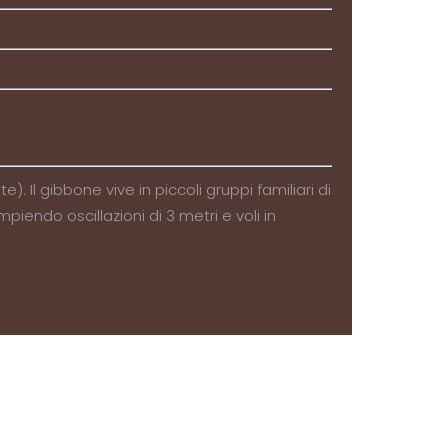
Il gibbone vive in piccoli gruppi familiari di
endo oscillazioni di 3 metri e voli in