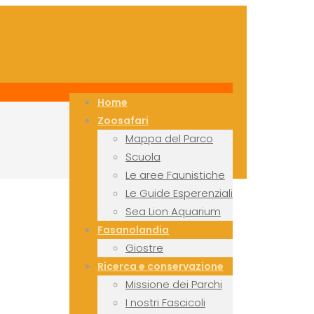
Home
Zoosafari
Mappa del Parco
Scuola
Le aree Faunistiche
Le Guide Esperenziali
Sea Lion Aquarium
Fasanolandia
Giostre
Ricerca e conservazione
Missione dei Parchi
I nostri Fascicoli