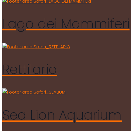
Lago dei Mammiferi
Rettilario
Sea Lion Aquarium