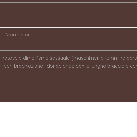
ndi Mammiferi
notevole dimorfismo sessuale (maschi neri e femmine dorate). 
 per “brachiazione”, dondolando con le lunghe braccia e compi