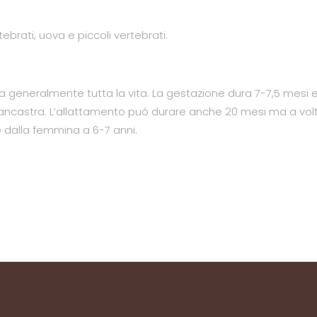
ebrati, uova e piccoli vertebrati.
generalmente tutta la vita. La gestazione dura 7-7,5 mesi 
ancastra. L’allattamento può durare anche 20 mesi ma a vol
 dalla femmina a 6-7 anni.