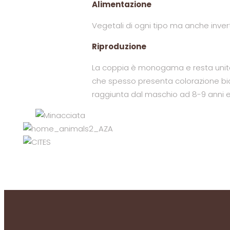
Alimentazione
Vegetali di ogni tipo ma anche invert
Riproduzione
La coppia è monogama e resta unita 
che spesso presenta colorazione bi
raggiunta dal maschio ad 8-9 anni e