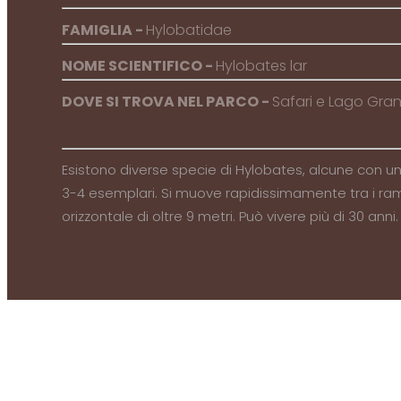
FAMIGLIA -
Hylobatidae
NOME SCIENTIFICO -
Hylobates lar
DOVE SI TROVA NEL PARCO -
Safari e Lago Gra
Esistono diverse specie di Hylobates, alcune con un 
3-4 esemplari. Si muove rapidissimamente tra i rami
orizzontale di oltre 9 metri. Può vivere più di 30 anni.