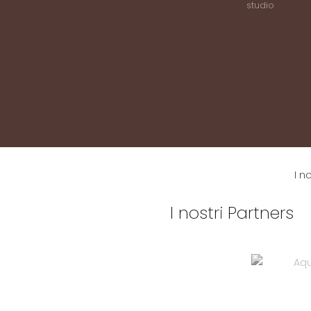
studio
I n
I nostri Partners