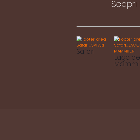
Scopri 
Safari
Lago de
Mammif