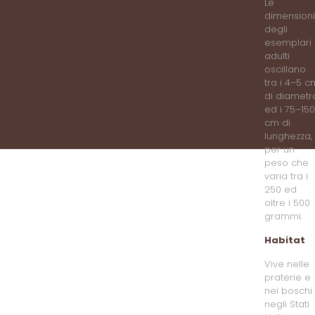
Le
dimensioni
degli
esemplari
adulti
oscillano
tra i 4–5 c
di diametr
ed i 75–150
cm di
lunghezza,
per un
peso che
varia tra i
250 ed
oltre i 500
grammi.
Habitat
Vive nelle
praterie e
nei boschi
negli Stati