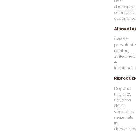
Uniti
d'America
orientali e
sudoriental
Alimenta
Caccia
prevalent
roditori,
stritolando
e
ingoiandoli
Riproduzi
Depone
fino a 25
uova fra
detriti
vegetali e
materiale
in
decomposi