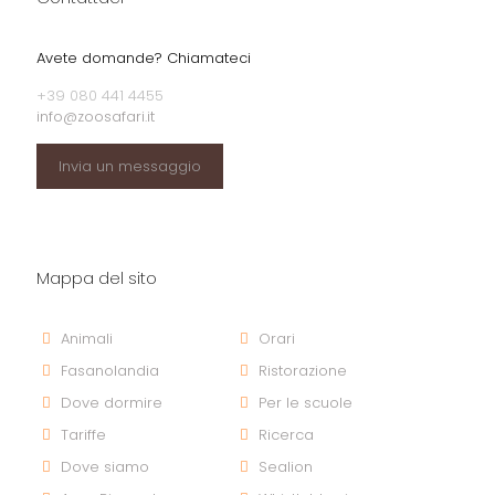
Avete domande? Chiamateci
+39 080 441 4455
info@zoosafari.it
Invia un messaggio
Mappa del sito
Animali
Orari
Fasanolandia
Ristorazione
Dove dormire
Per le scuole
Tariffe
Ricerca
Dove siamo
Sealion