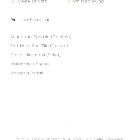
Area Riservata
Whistleblowing
Gruppo Zoosafari
Acquapark Egnazia (Capitolo)
Park Hotel Sant'Elia (Fasano)
Castel Miramonti (Selva)
Waterpark Venosa
Masseria Pedali
©
2026 Copyright Leo 3000 Spa - Via dello Zoosafari