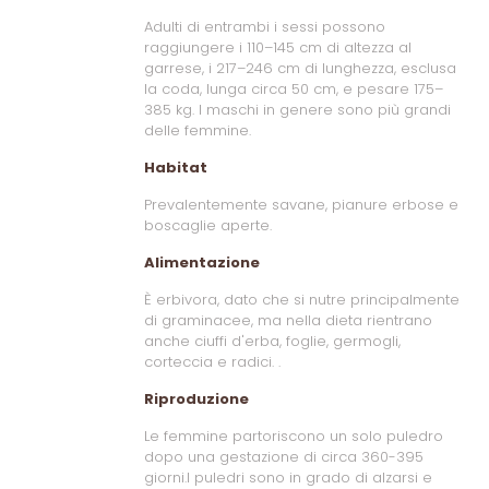
Adulti di entrambi i sessi possono
raggiungere i 110–145 cm di altezza al
garrese, i 217–246 cm di lunghezza, esclusa
la coda, lunga circa 50 cm, e pesare 175–
385 kg. I maschi in genere sono più grandi
delle femmine.
Habitat
Prevalentemente savane, pianure erbose e
boscaglie aperte.
Alimentazione
È erbivora, dato che si nutre principalmente
di graminacee, ma nella dieta rientrano
anche ciuffi d'erba, foglie, germogli,
corteccia e radici. .
Riproduzione
Le femmine partoriscono un solo puledro
dopo una gestazione di circa 360-395
giorni.I puledri sono in grado di alzarsi e