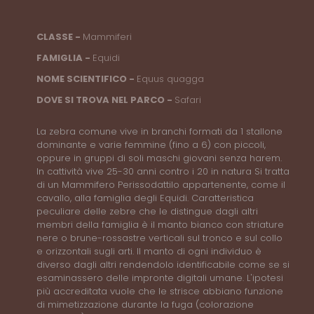
CLASSE -
Mammiferi
FAMIGLIA -
Equidi
NOME SCIENTIFICO -
Equus quagga
DOVE SI TROVA NEL PARCO -
Safari
La zebra comune vive in branchi formati da 1 stallone
dominante e varie femmine (fino a 6) con piccoli,
oppure in gruppi di soli maschi giovani senza harem.
In cattività vive 25-30 anni contro i 20 in natura Si tratta
di un Mammifero Perissodattilo appartenente, come il
cavallo, alla famiglia degli Equidi. Caratteristica
peculiare delle zebre che le distingue dagli altri
membri della famiglia è il manto bianco con striature
nere o brune-rossastre verticali sul tronco e sul collo
e orizzontali sugli arti. Il manto di ogni individuo è
diverso dagli altri rendendolo identificabile come se si
esaminassero delle impronte digitali umane. L'ipotesi
più accreditata vuole che le strisce abbiano funzione
di mimetizzazione durante la fuga (colorazione