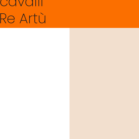
 cavalli
 Re Artù