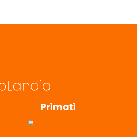
noLandia
Primati