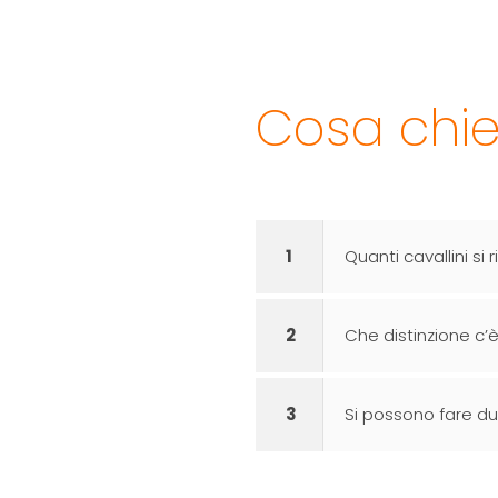
Cosa chied
1
Quanti cavallini si 
2
Che distinzione c’è 
3
Si possono fare due