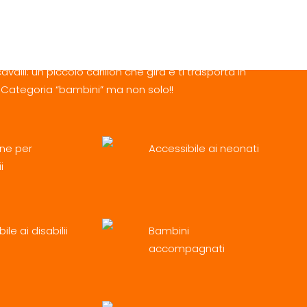
 cavalli
striero, principessa o cavaliere…non c’è giostra più
valli: un piccolo carillon che gira e ti trasporta in
Categoria “bambini” ma non solo!!
one per
Accessibile ai neonati
i
ile ai disabilii
Bambini
accompagnati