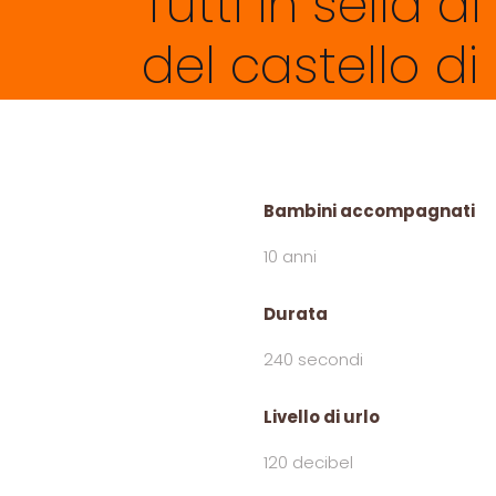
Tutti in sella ai
del castello di
Bambini accompagnati
10 anni
Durata
240 secondi
Livello di urlo
120 decibel