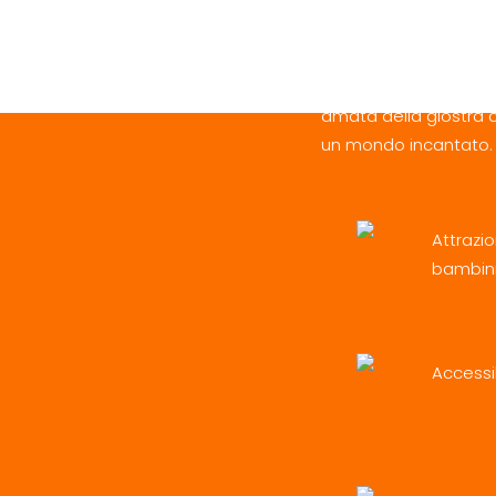
giostra
In carrozza o su un de
amata della giostra ca
un mondo incantato. 
Attrazi
bambini
Accessib