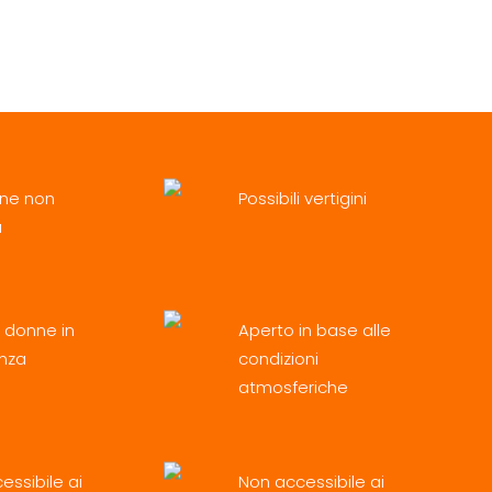
nza: la più amata, la più temuta, la più sfidata.
da quell’alternarsi di salite e discese mozzafiato,
 “Estrema”
one non
Possibili vertigini
a
 donne in
Aperto in base alle
nza
condizioni
atmosferiche
essibile ai
Non accessibile ai