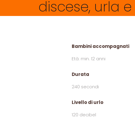
discese, urla e 
Bambini accompagnati
Età: min. 12 anni
Durata
240 secondi
Livello di urlo
120 decibel