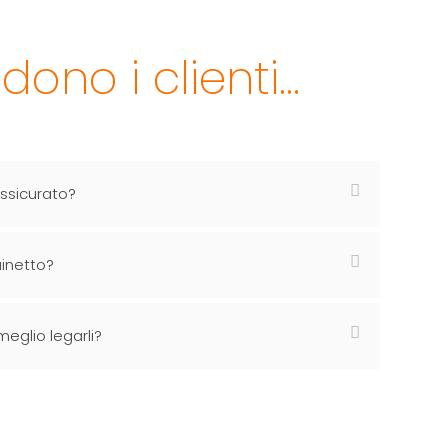
ono i clienti...
 assicurato?
ainetto?
 meglio legarli?