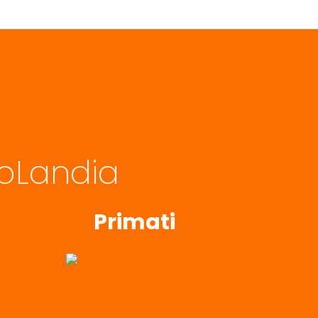
noLandia
Primati