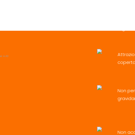
La giostra per eccelle
Perché il brivido che 
rende vivi! Categoria
Attrazi
copert
Non per
gravida
Non acc