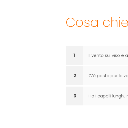
Cosa chied
1
Il vento sul viso è
2
C’è posto per lo z
3
Ho i capelli lunghi,