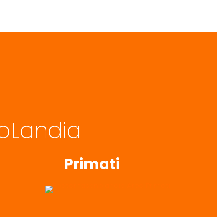
noLandia
Primati