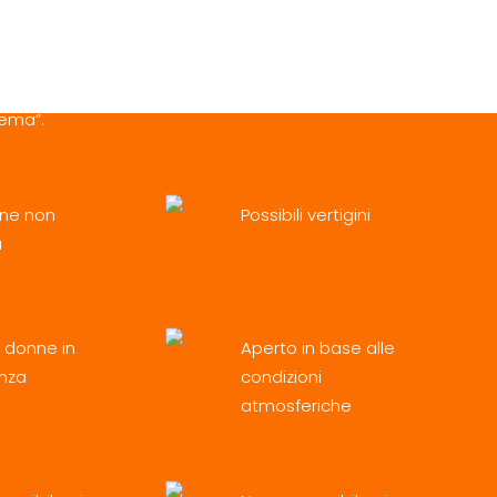
a categoria “Tutti Famiglia” ha la peculiarità di
 montagna russa ma di lanciarti in una corsa
lvaggia, fra continui e imprevedibili cambi di
rema”.
one non
Possibili vertigini
a
 donne in
Aperto in base alle
nza
condizioni
atmosferiche