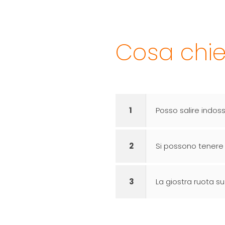
Cosa chied
1
Posso salire indos
2
Si possono tenere g
3
La giostra ruota s