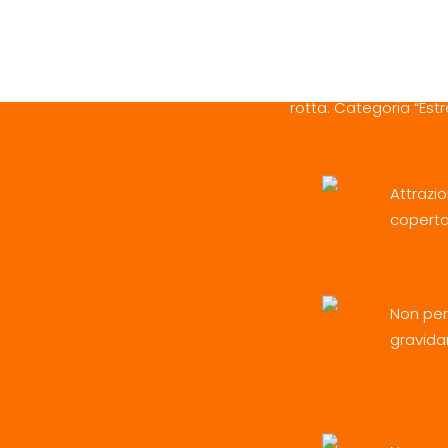
Questa attrazione dell
sembrare una normale
sorprendentemente se
rotta. Categoria “Est
Attrazi
copert
Non per
gravida