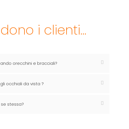
ono i clienti...
sando orecchini e bracciali?
li occhiali da vista ?
u se stessa?