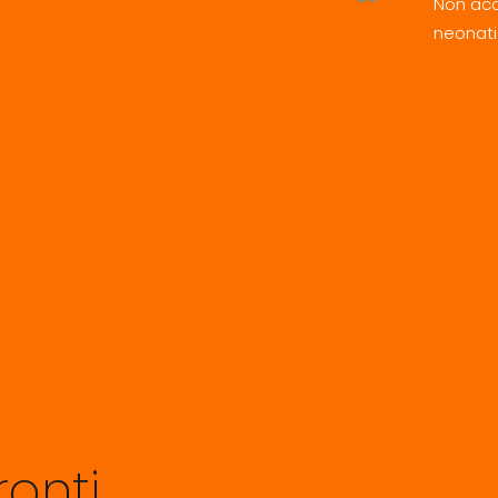
Non acc
neonati
ronti