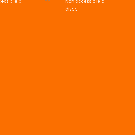
essibile ai
Non accessibile ai
disabili