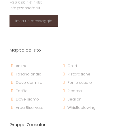
+39 080 441 4455
info@zoosafari.it
Invia un messaggio
Mappa del sito
Animali
Orari
Fasanolandia
Ristorazione
Dove dormire
Per le scuole
Tariffe
Ricerca
Dove siamo
Sealion
Area Riservata
Whistleblowing
Gruppo Zoosafari