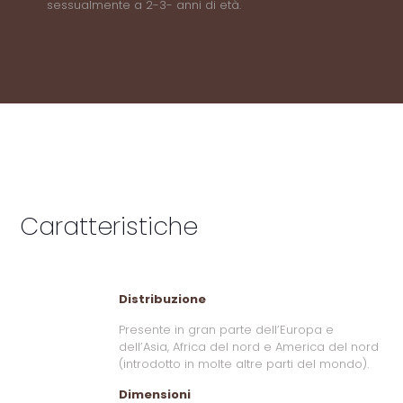
sessualmente a 2-3- anni di età.
Caratteristiche
Distribuzione
Presente in gran parte dell’Europa e
dell’Asia, Africa del nord e America del nord
(introdotto in molte altre parti del mondo).
Dimensioni