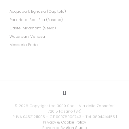
Acquapark Egnazia (Capitolo)
Park Hotel Sant'Elia (Fasano)
Castel Miramonti (Selva)
Waterpark Venosa
Masseria Pedali
©
2026 Copyright Leo 3000 Spa - Via dello Zoosafari
72015 Fasano (BR)
P. IVA 04521211005 – C.F 00078090743 - Tel. 0804414455 |
Privacy & Cookie Policy
Powered By
Alan Studio