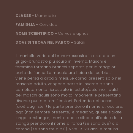
CLASSE -
Mammalia
FAMIGLIA -
Cervidae
NOME SCIENTIFICO -
Cervus elaphus
DOVE SI TROVA NEL PARCO -
Safari
Il mantello varia dal bruno-rossastro in estate a un
grigio-brunastro più scuro in inverno. Maschi e
femmine formano branchi separati per la maggior
parte dell’anno. La maculatura tipica dei cerbiatti
viene persa a circa 3 mesi. Le corna, presenti solo nel
maschio adulto, vengono perse in inverno e sono
completamente ricresciute in estate/autunno. I palchi
dei maschi adulti sono molto imponenti e presentano
diverse punte e ramificazioni. Partendo dal basso
(cioè dagli steli) le punte prendono il nome di: oculare,
ago (non sempre presente) e mediano, quelle situate
lungo la «stanga», mentre quelle situate all'apice della
stanga prendono il nome di forca (se sono due) o di
corona (se sono tre o più). Vive 18-20 anni e matura