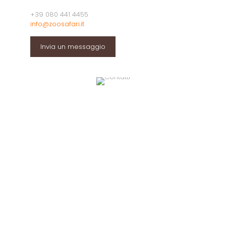
+39 080 441 4455
info@zoosafari.it
Invia un messaggio