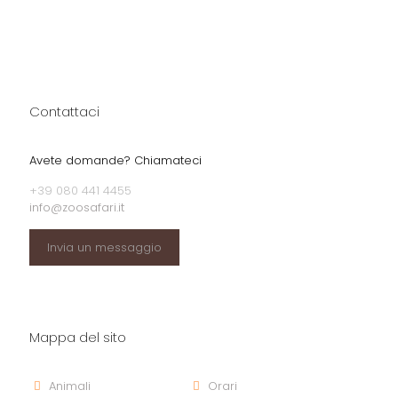
Contattaci
Avete domande? Chiamateci
+39 080 441 4455
info@zoosafari.it
Invia un messaggio
Mappa del sito
Animali
Orari