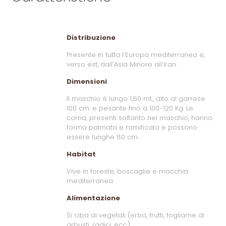
Distribuzione
Presente in tutta l’Europa mediterranea e,
verso est, dall’Asia Minore all’Iran.
Dimensioni
Il maschio è lungo 1,60 mt., alto al garrese
100 cm. e pesante fino a 100-120 Kg. Le
corna, presenti soltanto nel maschio, hanno
forma palmata e ramificata e possono
essere lunghe 80 cm.
Habitat
Vive in foreste, boscaglie e macchia
mediterranea.
Alimentazione
Si ciba di vegetali (erba, frutti, fogliame di
arbusti, radici, ecc.)