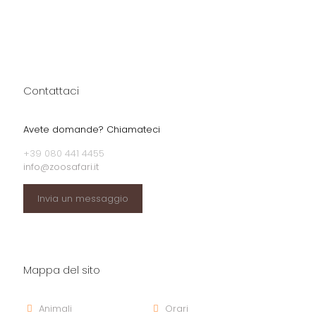
Contattaci
Avete domande? Chiamateci
+39 080 441 4455
info@zoosafari.it
Invia un messaggio
Mappa del sito
Animali
Orari