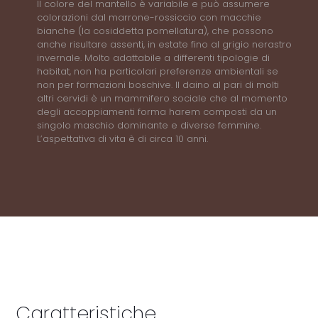
Il colore del mantello è variabile e può assumere
colorazioni dal marrone-rossiccio con macchie
bianche (la cosiddetta pomellatura), che possono
anche risultare assenti, in estate fino al grigio nerastro
invernale. Molto adattabile a differenti tipologie di
habitat, non ha particolari preferenze ambientali se
non per formazioni boschive. Il daino al pari di molti
altri cervidi è un mammifero sociale che al momento
degli accoppiamenti forma harem composti da un
singolo maschio dominante e diverse femmine.
L’aspettativa di vita è di circa 10 anni.
Caratteristiche