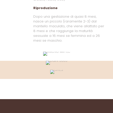
Riproduzione
Dopo una gestazione di quasi 8 mesi,
nasce un piccolo (raramente 2-3) dal
mantello maculato, che viene allattato per
8 mesi e che raggiunge la maturità
sessuale a 16 mesi se femmina ed a 26
mesi se maschio.