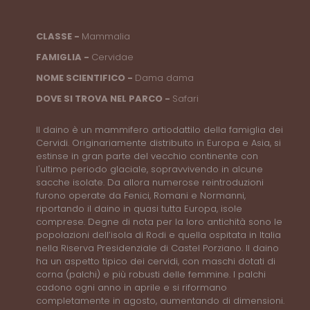
CLASSE -
Mammalia
FAMIGLIA -
Cervidae
NOME SCIENTIFICO -
Dama dama
DOVE SI TROVA NEL PARCO -
Safari
Il daino è un mammifero artiodattilo della famiglia dei
Cervidi. Originariamente distribuito in Europa e Asia, si
estinse in gran parte del vecchio continente con
l'ultimo periodo glaciale, sopravvivendo in alcune
sacche isolate. Da allora numerose reintroduzioni
furono operate da Fenici, Romani e Normanni,
riportando il daino in quasi tutta Europa, isole
comprese. Degne di nota per la loro antichità sono le
popolazioni dell’isola di Rodi e quella ospitata in Italia
nella Riserva Presidenziale di Castel Porziano. Il daino
ha un aspetto tipico dei cervidi, con maschi dotati di
corna (palchi) e più robusti delle femmine. I palchi
cadono ogni anno in aprile e si riformano
completamente in agosto, aumentando di dimensioni.