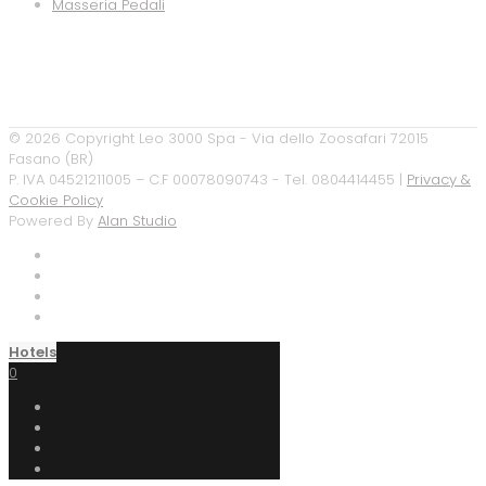
Masseria Pedali
©
2026 Copyright Leo 3000 Spa - Via dello Zoosafari 72015
Fasano (BR)
P. IVA 04521211005 – C.F 00078090743 - Tel. 0804414455 |
Privacy &
Cookie Policy
Powered By
Alan Studio
Hotels
0