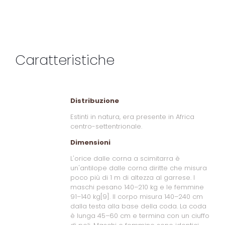
Caratteristiche
Distribuzione
Estinti in natura, era presente in Africa
centro-settentrionale.
Dimensioni
L'orice dalle corna a scimitarra è
un'antilope dalle corna diritte che misura
poco più di 1 m di altezza al garrese. I
maschi pesano 140–210 kg e le femmine
91–140 kg[9]. Il corpo misura 140–240 cm
dalla testa alla base della coda. La coda
è lunga 45–60 cm e termina con un ciuffo