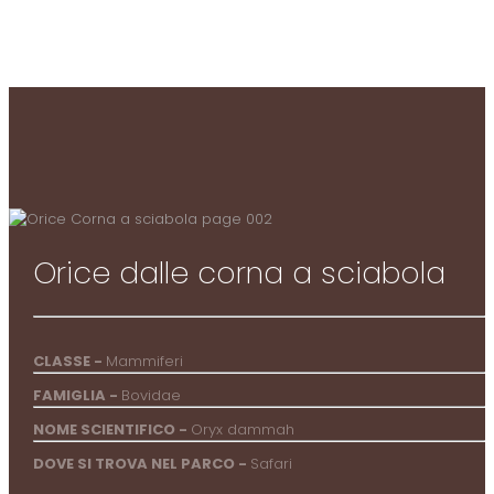
Orice dalle corna a sciabola
CLASSE -
Mammiferi
FAMIGLIA -
Bovidae
NOME SCIENTIFICO -
Oryx dammah
DOVE SI TROVA NEL PARCO -
Safari