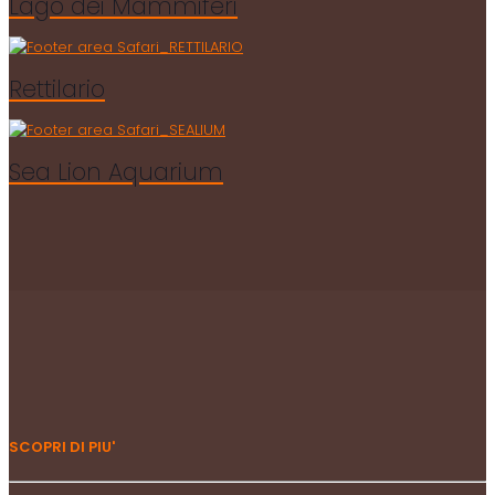
Lago dei Mammiferi
Rettilario
Sea Lion Aquarium
SCOPRI DI PIU'