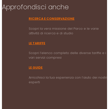
Approfondisci anche
RICERCA E CONSERVAZIONE
Scopri la vera missione del Parco e le varie
attività di ricerca e di studio
LE TARIFFE
Scopri l’elenco completo delle diverse tariffe e i
vari servizi compresi
LE GUIDE
Arricchisci la tua esperienza con l’aiuto dei nostri
esperti