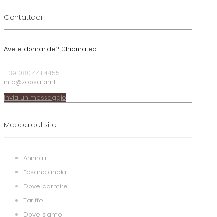
Contattaci
Avete domande? Chiamateci
+39 080 441 4455
info@zoosafari.it
Invia un messaggio
Mappa del sito
Animali
Fasanolandia
Dove dormire
Tariffe
Dove siamo