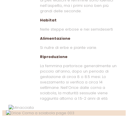
di peli. Maschi e femmine sono identici
nell'aspetto, ma i primi sono ben più
grandi delle seconde.
Habitat
Nelle steppe erbose e nei semideserti
Alimentazione
Si nutre di erbe e piante varie.
Riproduzione
La femmina partorisce generalmente un
piccolo all’anno, dopo un periodo di
gestazione di circa 8 o 8.5 mesi. Lo
svezzamento si verifica a circa 14
settimane. Nell’Orice dalle corna a
sciabola, la maturità sessuale viene
raggiunta attorno a 1.5-2 anni di età.