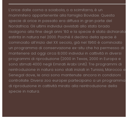
L’orice dalle corna a sciabola, o a scimitarra, è un
mammifero appartenente alla famiglia Bovidae. Questa
specie di orice in passato era diffusa in gran parte del
Nordafrica. Gli ultimi individui avvistati allo stato brado
risalgono alla fine degli anni ’80 e la specie è stata dichiarata
estinta in natura nel 2000. Poiché il declino della specie è
cominciato all’inizio del XX secolo, già nel 1960 è cominciato
un programma di conservazione ex-situ che ha permesso di
mantenere ad oggi circa 8.000 individui in cattività in diversi
programmi di riproduzione (2000 in Texas, 2000 in Europa e
sono stimati 4000 negli Emirati Arabi Uniti). Tre programmi di
reintroduzione in natura sono stati iniziati in Tunisia, Marocco e
Senegal dove, le orici sono mantenute ancora in condizioni
controllate. Diversi zoo europei partecipano a un programma
di riproduzione in cattività mirato alla reintroduzione della
specie in natura.