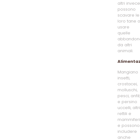
altri invece
possono
scavare le
loro tane 
usare
quelle
abbandon
da altri
animali.
Alimenta
Mangiano
insetti,
crostacei,
molluschi,
pesci, anfib
e persino
uccelli, altri
rettili e
mammiferi
e possono
includere
anche