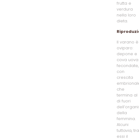
frutta e
verdura
nella loro
dieta.
Riproduzi
Il varano è
oviparo:
depone e
cova uova
fecondate,
con
crescita
embrional
che
termina al
di fuori
dell’organ
della
femmina.
Alcuni
tuttavia, tra
essi il