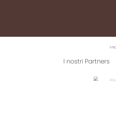
I n
I nostri Partners