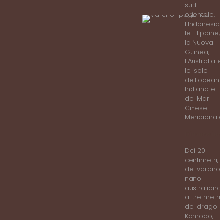
sud-
orientale,
l'Indonesia
le Filippine,
la Nuova
Guinea,
l'Australia 
le isole
dell'ocean
Indiano e
del Mar
Cinese
Meridional
Dimension
Dai 20
centimetri,
del varano
nano
australian
ai tre metri
del drago
Komodo,