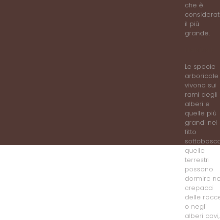
che è
considera
il più
grande.
Habitat
Le specie
arboricole
vivono sui
rami degli
alberi e
quelle più
grandi nel
fitto
sottobosco
quelle
terrestri
possono
dormire ne
crepacci
delle rocc
o negli
alberi cavi,