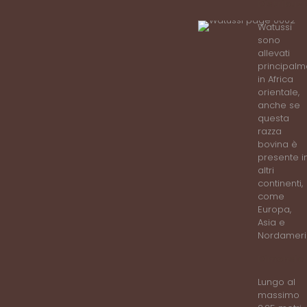
Distribuz
Watussi
sono
allevati
principalm
in Africa
orientale,
anche se
questa
razza
bovina è
presente i
altri
continenti,
come
Europa,
Asia e
Nordameri
Dimension
Lungo al
massimo