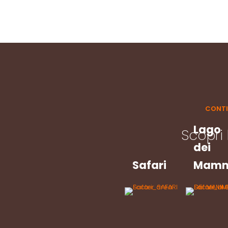
CONTI
Lago
Scopri 
dei
Safari
Mammi