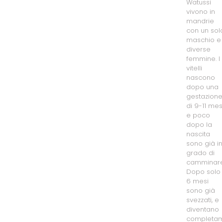
Watussi
vivono in
mandrie
con un sol
maschio e
diverse
femmine. I
vitelli
nascono
dopo una
gestazion
di 9-11 mesi
e poco
dopo la
nascita
sono già i
grado di
camminare
Dopo solo
6 mesi
sono già
svezzati, e
diventano
completa