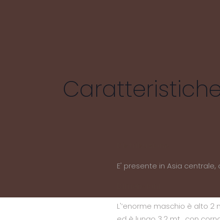
Caratteristich
Distribuzione
E' presente in Asia centrale
Dimensioni
L'’enorme maschio è alto 2 m
ed è lungo 3,2 mt., con corna