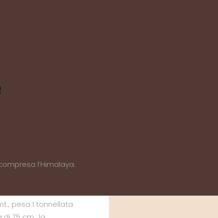
e
, compresa l’Himalaya.
t., pesa 1 tonnellata
 di 75 cm.; la