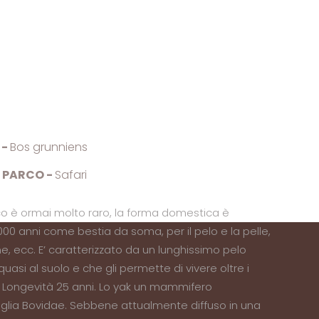
i
e
 -
Bos grunniens
L PARCO -
Safari
co è ormai molto raro, la forma domestica è
00 anni come bestia da soma, per il pelo e la pelle,
arne, ecc. E’ caratterizzato da un lunghissimo pelo
uasi al suolo e che gli permette di vivere oltre i
e. Longevità 25 anni. Lo yak un mammifero
miglia Bovidae. Sebbene attualmente diffuso in una