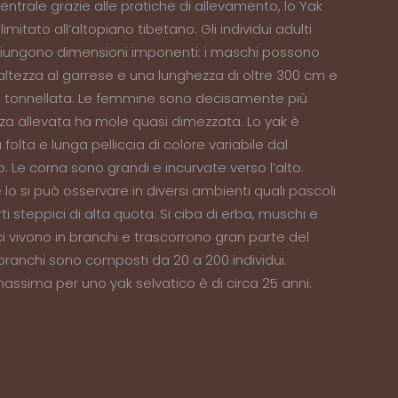
entrale grazie alle pratiche di allevamento, lo Yak
limitato all’altopiano tibetano. Gli individui adulti
giungono dimensioni imponenti: i maschi possono
altezza al garrese e una lunghezza di oltre 300 cm e
a tonnellata. Le femmine sono decisamente più
za allevata ha mole quasi dimezzata. Lo yak è
folta e lunga pelliccia di colore variabile dal
. Le corna sono grandi e incurvate verso l’alto.
 e lo si può osservare in diversi ambienti quali pascoli
ti steppici di alta quota. Si ciba di erba, muschi e
tici vivono in branchi e trascorrono gran parte del
 branchi sono composti da 20 a 200 individui.
 massima per uno yak selvatico è di circa 25 anni.