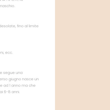
maschio.
solate, fino al limite
ni, ecc.
le segue una
 verso giugno nasce un
nte ad 1 anno ma che
ai 6-8 anni.