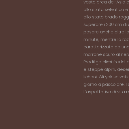
vasta area dell’Asia c
allo stato selvatico è 
allo stato brado rag
superare i 200 cm di 
pesare anche oltre l
minute, mentre la raz
caratterizzato da una 
marrone scuro al nero
Predilige climi freddi
e steppe alpini, deser
licheni. Gli yak selva
giorno a pascolare. I
L’aspettativa di vita