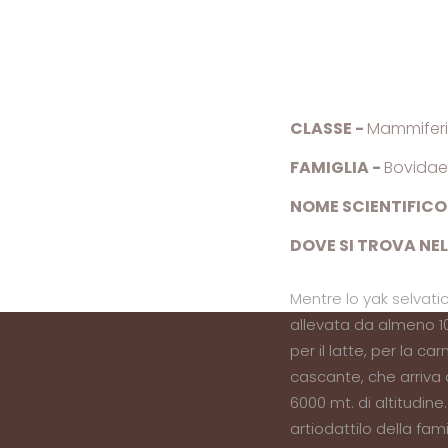
Yak
Yak
CLASSE -
Mammifer
FAMIGLIA -
Bovida
NOME SCIENTIFICO
DOVE SI TROVA NE
Mentre lo yak selvati
allevata da almeno 10
per il latte, per la c
cascante, che arriva q
6000 mt. di altitudin
artiodattilo della fa