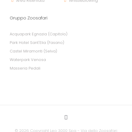
Area Riservata
Whistleblowing
Gruppo Zoosafari
Acquapark Egnazia (Capitolo)
Park Hotel Sant'Elia (Fasano)
Castel Miramonti (Selva)
Waterpark Venosa
Masseria Pedali
©
2026 Copyright Leo 3000 Spa - Via dello Zoosafari