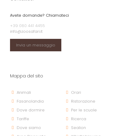
Avete domande? Chiamateci
+39 080 441 4455
info@zoosafari.it
Invia un messaggio
Mappa del sito
Animali
Orari
Fasanolandia
Ristorazione
Dove dormire
Per le scuole
Tariffe
Ricerca
Dove siamo
Sealion