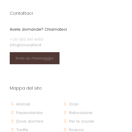
Contattaci
Avete domande? Chiamateci
+39 080 441 4455
info@zoosafari.it
Invia un messaggio
Mappa del sito
Animali
Orari
Fasanolandia
Ristorazione
Dove dormire
Per le scuole
Tariffe
Ricerca