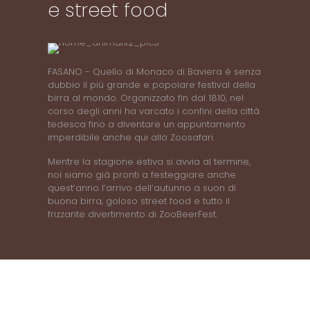
e street food
FASANO - Quello di Monaco di Baviera è senza
dubbio il più grande e popolare festival della
birra al mondo. Organizzato fin dal 1810, nel
corso degli anni ha varcato i confini della città
tedesca fino a diventare un appuntamento
imperdibile anche qui allo Zoosafari.
Mentre la stagione estiva si avvia al termine,
noi siamo già pronti a festeggiare anche
quest’anno l’arrivo dell’autunno a suon di
buona birra, goloso street food e tutto il
frizzante divertimento di ZooBeerFest.