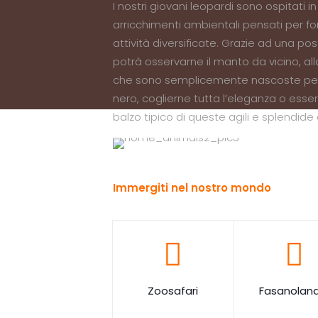
I nostri giovani leopardi sono ospitati 
arricchimenti ambientali pensati per for
attività diversificate. Grazie ad una post
potrà osservarne il manto da vicino, al
che sono semplicemente nascoste per 
nero, coglierne tutta l’eleganza o ess
balzo tipico di queste agili e splendide
Immergiti nel nostro mondo
Zoosafari
Fasanoland