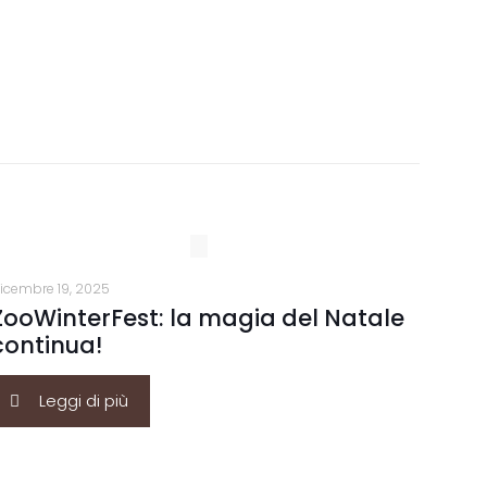
icembre 19, 2025
ZooWinterFest: la magia del Natale
continua!
Leggi di più