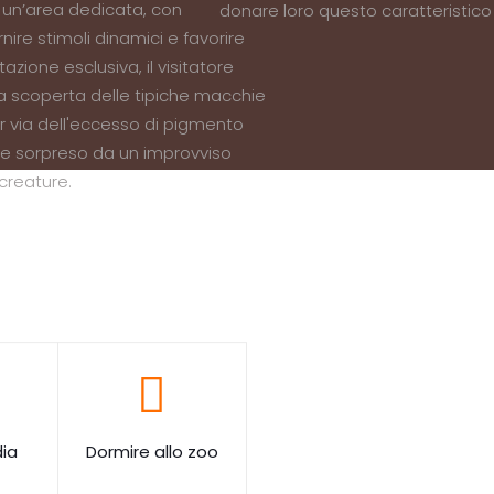
in un’area dedicata, con
donare loro questo caratteristico
nire stimoli dinamici e favorire
azione esclusiva, il visitatore
la scoperta delle tipiche macchie
via dell'eccesso di pigmento
ere sorpreso da un improvviso
 creature.
ia
Dormire allo zoo