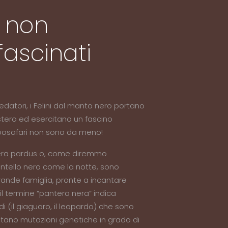
e non
fascinati
edatori, i Felini dal manto nero portano
tero ed esercitano un fascino
o Zoosafari non sono da meno!
hera pardus o, come diremmo
tello nero come la notte, sono
rande famiglia, pronte a incantare
 il termine “pantera nera” indica
di (il giaguaro, il leopardo) che sono
ntano mutazioni genetiche in grado di